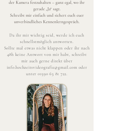
der Kamera festzuhalten – ganz egal, wo ihr
gerade „Ja“ sagt.
Schreibt mir einfach und sichert euch euer
unverbindliches Kennenlerngespräch.
Da ihr mir wichtig seid, werde ich euch
schnellstmöglich antworten.
Sollte mal etwas nicht klappen oder ihr nach
48h keine Antwort von mir habt, schreibt
mir auch gerne direkt über
info.hochzeitsvideografie@gmail.com
oder
unter
01590 63 81 722
.