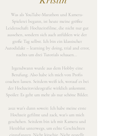
Kristin
Was als YouTube-Marathon und Kamera-
Spielerei begann, ist heute meine größte
Leidenschaft: Hochzeitsfilme, die nicht nur gut
aussehen, sondern sich auch anfühlen wie der
große Tag selbst. Ich bin ein klassischer
Autodidakt – learning by doing, trial and error,
nachts um drei Tutorials schauen...
Irgendwann wurde aus dem Hobby eine
Berufung. Also habe ich mich von Profis
coachen lassen. Seitdem weiß ich, worauf es bei
der Hochzeitsvideografie wirklich ankommt.
Spoiler: Es geht um mehr als nur schöne Bilder.
2021 war’s dann soweit: Ich habe meine erste
Hochzeit gefilmt und zack, war’s um mich
geschehen. Seitdem bin ich mit Kamera und
Herzblut unterwegs, um echte Geschichten
einzufangen. Nicht kitschig. Nicht gestellt.