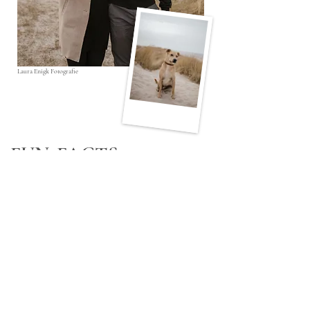
Laura Enigk Fotografie
FUN-FACTS
Ich habe einen Ordnungswahn
​Ich kann mir schlecht Gesichter merken
Ben & Jerry’s? Ich löffle nur die Stückchen raus.
Der Rest ist Deko.​​
Ich glaube an das Gesetz der Anziehung
​Pommes !.....gibts bei mir nur mit Majo :-P
Ich besitze mehr Speicherkarten als Socken.